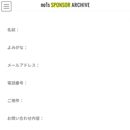
コ
ナ
ン
ビ
テ
ゲ
ン
ー
ツ
シ
名前：
へ
ョ
ス
ン
キ
に
よみがな：
ッ
移
プ
動
メールアドレス：
電話番号：
ご用件：
お問い合わせ内容：