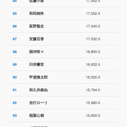
84
佐藤小洛
17,052.0
85
和田純怜
17,052.0
86
荻野龍史
17,040.0
87
安藤百香
17,032.0
88
国仲咲々
16,800.0
89
臼井蘭世
16,632.0
90
甲斐慎太郎
16,520.0
91
和久井麻由
15,764.0
92
吉行ローリ
15,680.0
93
稲葉心都
15,600.0